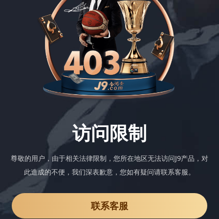
访问限制
尊敬的用户，由于相关法律限制，您所在地区无法访问J9产品，对
此造成的不便，我们深表歉意，您如有疑问请联系客服。
联系客服