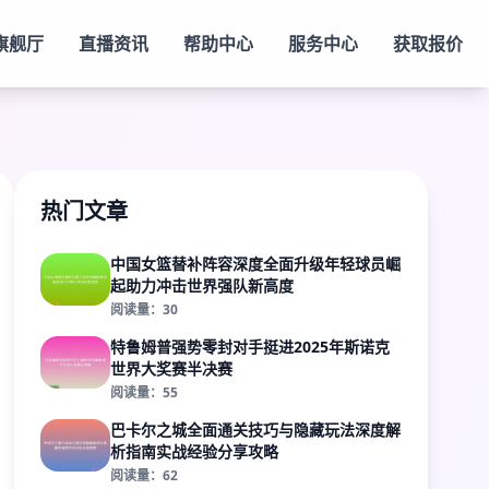
旗舰厅
直播资讯
帮助中心
服务中心
获取报价
热门文章
中国女篮替补阵容深度全面升级年轻球员崛
起助力冲击世界强队新高度
阅读量：30
特鲁姆普强势零封对手挺进2025年斯诺克
世界大奖赛半决赛
阅读量：55
巴卡尔之城全面通关技巧与隐藏玩法深度解
析指南实战经验分享攻略
阅读量：62