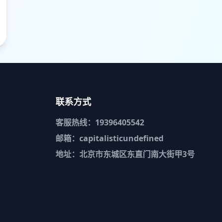
联系方式
客服热线：19396405542
邮箱：capitalisticundefined
地址：北京市东城区东直门南大街甲3号