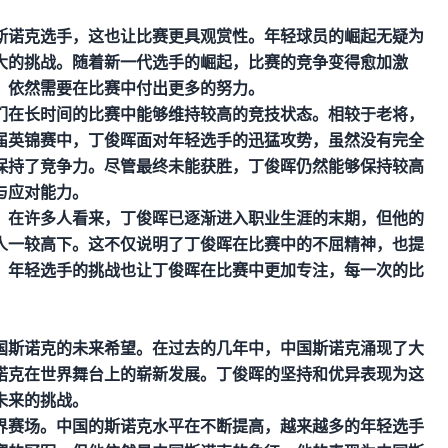
斯诺克选手，这也让比赛更具观赏性。年轻球员的崛起无疑为
大的挑战。随着新一代选手的崛起，比赛的竞争变得愈加激
，依然需要在比赛中付出更多的努力。
们在长时间的比赛中能够维持较高的竞技状态。相较于老将，
届英锦赛中，丁俊晖面对年轻选手的迅猛攻势，虽然没有完全
保持了竞争力。尽管最终未能获胜，丁俊晖仍然能够保持较高
与应对能力。
。在许多人看来，丁俊晖已逐渐进入职业生涯的末期，但他的
人一较高下。这不仅说明了丁俊晖在比赛中的不屈精神，也提
。年轻选手的挑战也让丁俊晖在比赛中更加专注，每一次的比
国斯诺克的未来希望。在过去的几年中，中国斯诺克涌现了大
诺克在世界舞台上的崭新发展。丁俊晖的坚持和优异表现为这
未来的挑战。
界赛场。中国的斯诺克水平在不断提高，越来越多的年轻选手