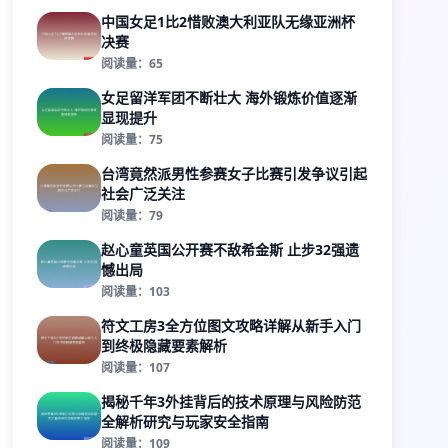
中国女足1比2惜败澳大利亚队无缘亚洲杯
决赛
阅读量：65
女足留洋军团不断壮大 海外锻炼价值逐渐
显现提升
阅读量：75
台湾竟然派男性参赛女子比赛引发争议引起
社会广泛关注
阅读量：79
赵心童英国公开赛不敌希金斯 止步32强遗
憾出局
阅读量：103
符文工房3全方位图文攻略详解从新手入门
到终极隐藏要素解析
阅读量：107
揭秘千年3外挂背后的技术原理与风险防范
全解析研究与玩家安全指南
阅读量：109