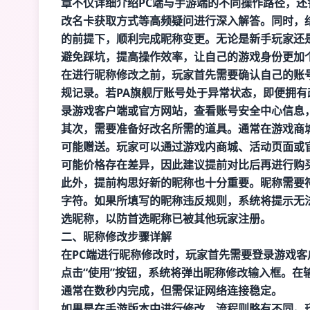
章不仅详细介绍PC端与手游端的不同操作路径，
改名卡获取方式等高频疑问进行深入解答。同时，
的前提下，顺利完成昵称变更。无论是新手玩家还
避免踩坑，提高操作效率，让自己的游戏身份更加
在进行昵称修改之前，玩家首先需要确认自己的账
规记录。若
PA旗舰厅
账号处于异常状态，即便拥有
录游戏客户端或官方网站，查看账号安全中心信息
其次，需要准备好改名所需的道具。通常在游戏商城
可能赠送。玩家可以通过游戏内商城、活动页面或
可能价格存在差异，因此建议提前对比后再进行购
此外，提前构思好新的昵称也十分重要。昵称需要
字符。如果所填写的昵称违反规则，系统将提示无
选昵称，以防首选昵称已被其他玩家注册。
二、昵称修改步骤详解
在PC端进行昵称修改时，玩家首先需要登录游戏
点击“使用”按钮，系统将弹出昵称修改输入框。在
通常在数秒内完成，但需保证网络连接稳定。
如果是在手游版本中进行修改，流程则略有不同。