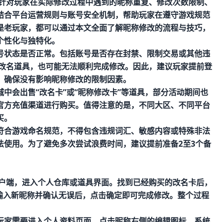
还针对玩家在实际修改过程中遇到的昵称重复、修改次数限制、
结合平台运营规则与账号安全机制，帮助玩家在遵守游戏规范
是老玩家，都可以通过本文全面了解昵称修改的流程与技巧，
个性化与独特化。
号状态是否正常。包括账号是否存在封禁、限制交易或其他违
改名道具，也可能无法顺利完成修改。因此，建议玩家提前登
，确保没有影响昵称修改的限制因素。
中会出售“改名卡”或“昵称修改卡”等道具，部分活动期间也
官方充值渠道进行购买。值得注意的是，不同大区、不同平台
买。
符合游戏命名规范，不得包含违规词汇、敏感内容或特殊非法
法使用。为了避免多次尝试浪费时间，建议提前准备2至3个备
客户端，进入个人仓库或道具界面。找到已经购买的改名卡后，
输入新昵称并确认无误后，点击确定即可完成修改。整个过程
玩家需要进入个人资料页面，点击昵称右侧的编辑图标，系统